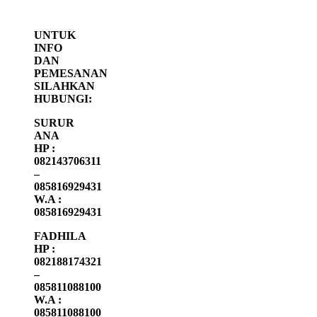
UNTUK
INFO
DAN
PEMESANAN
SILAHKAN
HUBUNGI:
SURUR
ANA
HP :
082143706311
–
085816929431
W.A :
085816929431
FADHILA
HP :
082188174321
–
085811088100
W.A :
085811088100