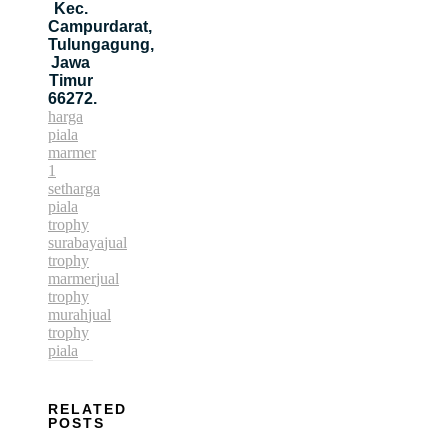
Kec.
Campurdarat,
Tulungagung,
Jawa
Timur
66272.
harga
piala
marmer
1
set
harga
piala
trophy
surabaya
jual
trophy
marmer
jual
trophy
murah
jual
trophy
piala
RELATED
POSTS