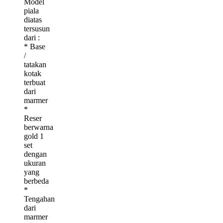
Model
piala
diatas
tersusun
dari :
* Base
/
tatakan
kotak
terbuat
dari
marmer
*
Reser
berwarna
gold 1
set
dengan
ukuran
yang
berbeda
*
Tengahan
dari
marmer