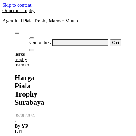
Skip to content
Omicron Trophy
Agen Jual Piala Trophy Marmer Murah
Cari untuk:
harga
trophy
marmer
Harga
Piala
Trophy
Surabaya
09/08/2023
-
By
YP
LTL