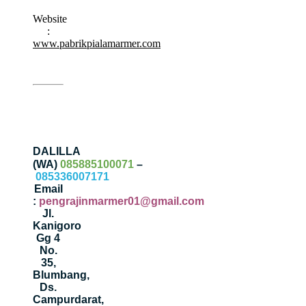
Website
:
www.pabrikpialamarmer.com
DALILLA
(WA)
085885100071
–
085336007171
Email
:
pengrajinmarmer01@gmail.com
Jl.
Kanigoro
Gg 4
No.
35,
Blumbang,
Ds.
Campurdarat,