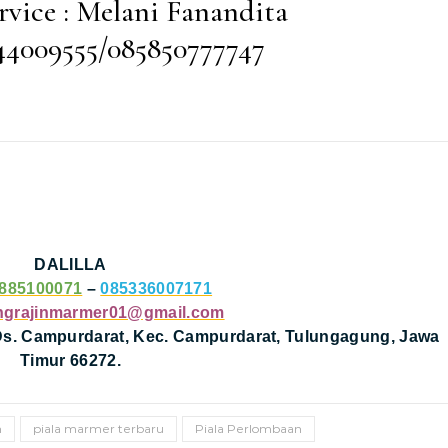
rvice : Melani Fanandita
44009555/085850777747
DALILLA
885100071
–
085336007171
ngrajinmarmer01@gmail.com
 Ds. Campurdarat, Kec. Campurdarat, Tulungagung, Jawa
Timur 66272.
h
piala marmer terbaru
Piala Perlombaan