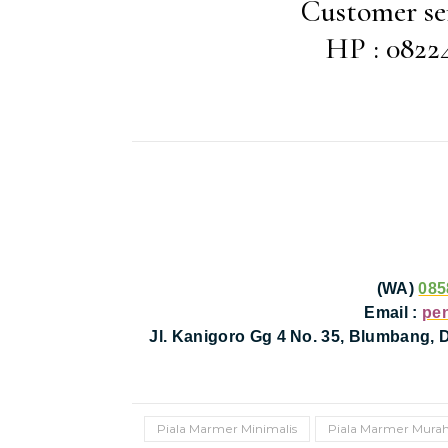
Customer se
HP : 0822
(WA)
085
Email :
pe
Jl. Kanigoro Gg 4 No. 35, Blumbang,
Piala Marmer Minimalis
Piala Marmer Mura