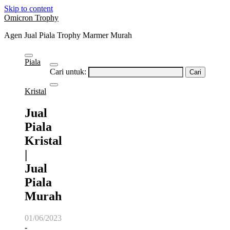
Skip to content
Omicron Trophy
Agen Jual Piala Trophy Marmer Murah
Piala
Cari untuk:
Kristal
Jual
Piala
Kristal
|
Jual
Piala
Murah
01/06/2023
-