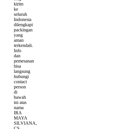
kirim
ke
seluruh
Indonesia
dilengkapi
packingan
yang
aman
terkendali.
Info
dan
pemesanan
bisa
langsung
hubungi
contact
person
di
bawah
ini atas
nama
IRA
MAYA
SILVIANA,
CS