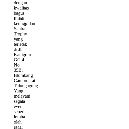
dengan
kwalitas
bagus.
Itulah
keunggulan
Sentral
Trophy
yang
terletak
di Jl.
Kanigoro
GG 4
No
35B,
Blumbang
Camprdarat
Tulungagung.
Yang
melayani
segala
event
seperi
lomba
olah
raga,