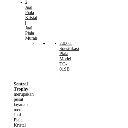
2
Jual
Piala
Kristal
|
Jual
Piala
Murah
2.0.0.1
Spesifikasi
Piala
Model
TC-
01SB
:
Sentral
Trophy
merupakan
pusat
layanan
men
Jual
Piala
Kristal