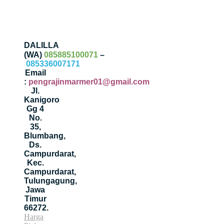
DALILLA
(WA)
085885100071
–
085336007171
Email
:
pengrajinmarmer01@gmail.com
Jl.
Kanigoro
Gg 4
No.
35,
Blumbang,
Ds.
Campurdarat,
Kec.
Campurdarat,
Tulungagung,
Jawa
Timur
66272.
Harga