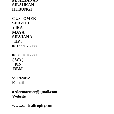
PEMESANAN
SILAHKAN
HUBUNGI
:
CUSTOMER
SERVICE
: IRA
MAYA
SILVIANA
HP :
081333675088
–
085852626380
( WA )
PIN
BBM
:
59F924B2
E-mail
:
ordermarmer@gmail.com
Website
:
www.sentraltrophy.com