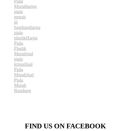
Piala
Murah
harga
piala
murah
di
bandung
harga
piala
plastik
Harga
Piala
Plastik
Murah
jual
piala
kristal
Jual
Piala
Murah
Jual
Piala
Murah
Bandung
FIND US ON FACEBOOK