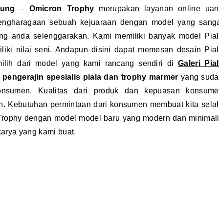
agung
–
Omicron Trophy
merupakan layanan online uan
ngharagaan sebuah kejuaraan dengan model yang sang
ng anda selenggarakan. Kami memiliki banyak model Pia
iki nilai seni. Andapun disini dapat memesan desain Pia
ilih dari model yang kami rancang sendiri di
Galeri Pia
n
pengerajin spesialis piala dan trophy marmer
yang suda
onsumen. Kualitas dari produk dan kepuasan konsume
n. Kebutuhan permintaan dari konsumen membuat kita sela
 Trophy dengan model model baru yang modern dan minimal
karya yang kami buat.