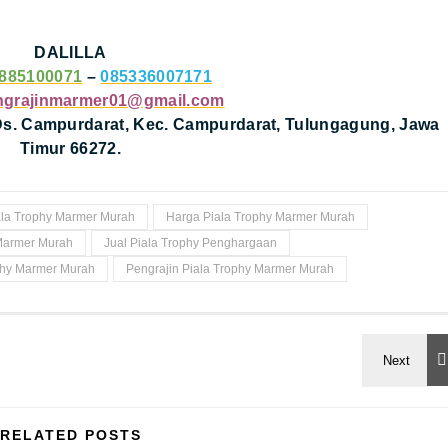
DALILLA
885100071
–
085336007171
ngrajinmarmer01@gmail.com
 Ds. Campurdarat, Kec. Campurdarat, Tulungagung, Jawa
Timur 66272.
iala Trophy Marmer Murah
Harga Piala Trophy Marmer Murah
 Marmer Murah
Jual Piala Trophy Penghargaan
phy Marmer Murah
Pengrajin Piala Trophy Marmer Murah
RELATED POSTS