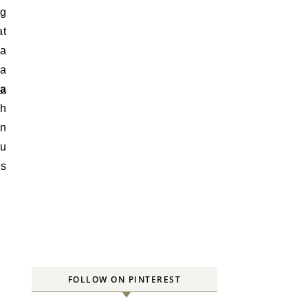
g
at
la
la
la
h
n
lu
is
FOLLOW ON PINTEREST