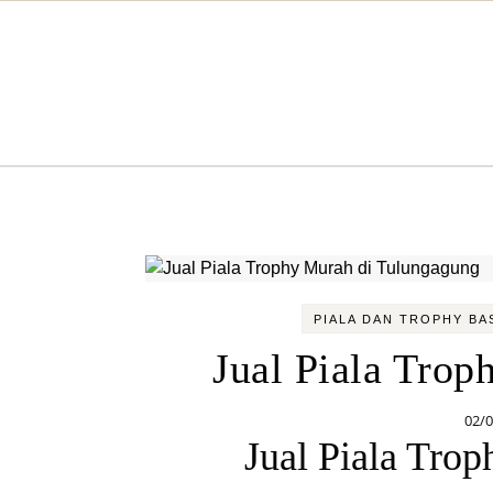
Skip to content
PIALA DAN TROPHY BA
Jual Piala Tro
02/
Jual Piala Tro