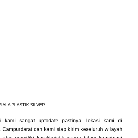
PIALA PLASTIK SILVER
i kami sangat uptodate pastinya, lokasi kami di
 Campurdarat dan kami siap kirim keseluruh wilayah
 atas memiliki karakteristik warna hitam kombinasi