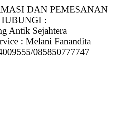
RMASI DAN PEMESANAN
HUBUNGI :
ng Antik Sejahtera
rvice : Melani Fanandita
4009555/085850777747