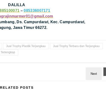
DALILLA
885100071
–
085336007171
ngrajinmarmer01@gmail.com
Blumbang, Ds. Campurdarat, Kec. Campurdarat,
agung, Jawa Timur 66272.
Jual Trophy Plastik Terjangkau
Jual Trophy Terbaru dan Terjangkau
 Terlengkap
RELATED POSTS