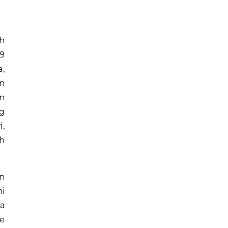
h
9
,
n
n
g
i,
h
n
i
a
e