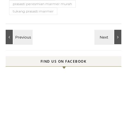
prasasti peresmian marmer murah
tukang prasasti marmer
FIND US ON FACEBOOK