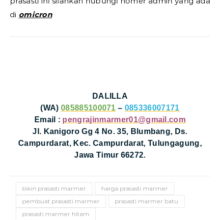
prasasti ini silahkan hubungi nomer admin yang ada
di
omicron
DALILLA
(WA)
085885100071
–
085336007171
Email :
pengrajinmarmer01@gmail.com
Jl. Kanigoro Gg 4 No. 35, Blumbang, Ds.
Campurdarat, Kec. Campurdarat, Tulungagung,
Jawa Timur 66272.
bikin prasasti marmer
harga prasasti marmer
pembuat prasasti marmer
prasasti marmer batu
prasasti marmer hitam