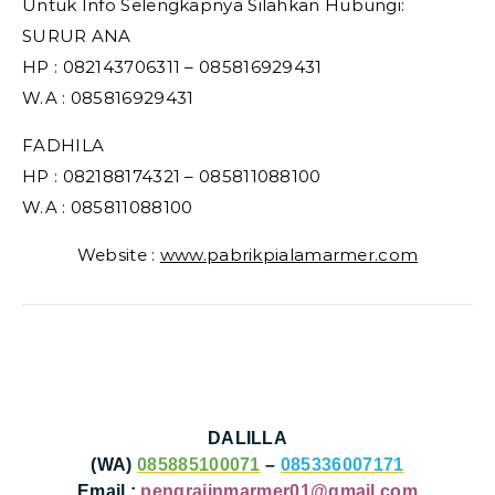
Untuk Info Selengkapnya Silahkan Hubungi:
SURUR ANA
HP : 082143706311 – 085816929431
W.A : 085816929431
FADHILA
HP : 082188174321 – 085811088100
W.A : 085811088100
Website :
www.pabrikpialamarmer.com
DALILLA
(WA)
085885100071
–
085336007171
Email :
pengrajinmarmer01@gmail.com