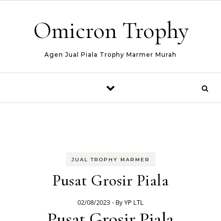
Skip to content
Omicron Trophy
Agen Jual Piala Trophy Marmer Murah
JUAL TROPHY MARMER
Pusat Grosir Piala
02/08/2023
- By
YP LTL
Pusat Grosir Piala