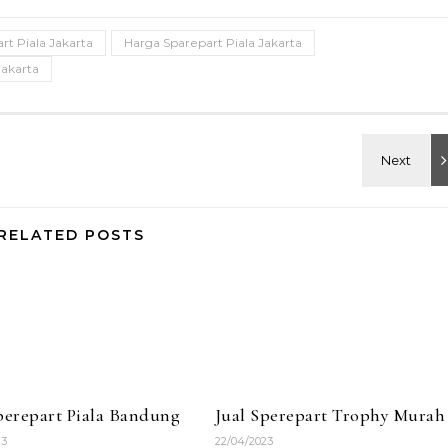
rt Piala Jakarta
Harga Sparepart Piala Jakarta
jakarta
RELATED POSTS
perepart Piala Bandung
Jual Sperepart Trophy Murah
23
22/04/2023