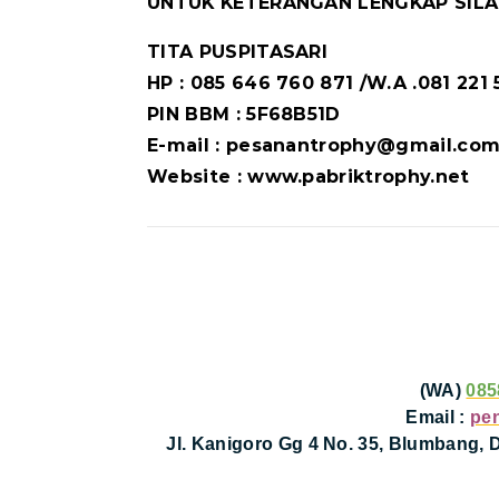
UNTUK KETERANGAN LENGKAP SILA
TITA PUSPITASARI
HP : 085 646 760 871 /W.A .081 221
PIN BBM : 5F68B51D
E-mail : pesanantrophy@gmail.co
Website : www.pabriktrophy.net
(WA)
085
Email :
pe
Jl. Kanigoro Gg 4 No. 35, Blumbang,