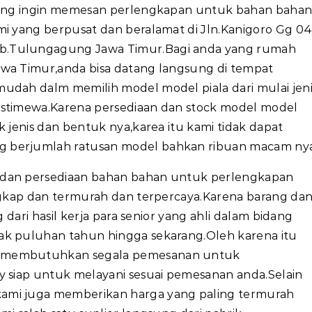
 yang ingin memesan perlengkapan untuk bahan baha
mi yang berpusat dan beralamat di Jln.Kanigoro Gg 0
b.Tulungagung Jawa Timur.Bagi anda yang rumah
awa Timur,anda bisa datang langsung di tempat
udah dalm memilih model model piala dari mulai jeni
istimewa.Karena persediaan dan stock model model
k jenis dan bentuk nya,karea itu kami tidak dapat
g berjumlah ratusan model bahkan ribuan macam nya
dan persediaan bahan bahan untuk perlengkapan
engkap dan termurah dan terpercaya.Karena barang da
g dari hasil kerja para senior yang ahli dalam bidang
ak puluhan tahun hingga sekarang.Oleh karena itu
n membutuhkan segala pemesanan untuk
y siap untuk melayani sesuai pemesanan anda.Selain
ami juga memberikan harga yang paling termurah