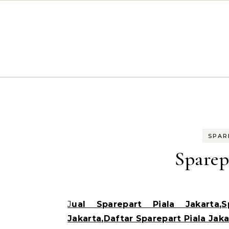
Skip to content
SPAR
Sparep
Jual Sparepart Piala Jakarta
,
S
Jakarta
,
Daftar Sparepart Piala Jaka