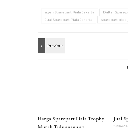
agen Sparepart Piala Jakarta
Daftar Sparepa
Jual Sparepart Piala Jakarta
sparepart piala 
Harga Sparepart Piala Trophy
Jual S
Murah Tulungagung
23/04/20