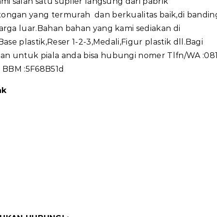
mi salah satu suplier langsung dari pabrik
ongan yang termurah dan berkualitas baik,di bandin
arga luar.Bahan bahan yang kami sediakan di
se plastik,Reser 1-2-3,Medali,Figur plastik dll.Bagi
n untuk piala anda bisa hubungi nomer Tlfn/WA :08
in BBM :5F68B51d
ak