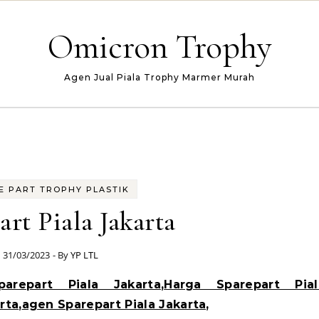
Omicron Trophy
Agen Jual Piala Trophy Marmer Murah
E PART TROPHY PLASTIK
art Piala Jakarta
31/03/2023
- By
YP LTL
parepart Piala Jakarta
,
Harga Sparepart Pial
rta
,
agen Sparepart Piala Jakarta,