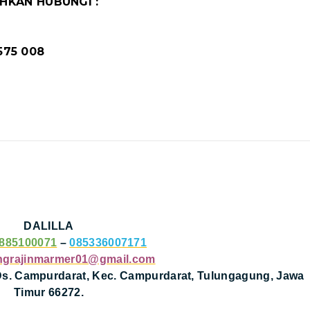
HKAN HUBUNGI :
 575 008
m
DALILLA
885100071
–
085336007171
ngrajinmarmer01@gmail.com
 Ds. Campurdarat, Kec. Campurdarat, Tulungagung, Jawa
Timur 66272.