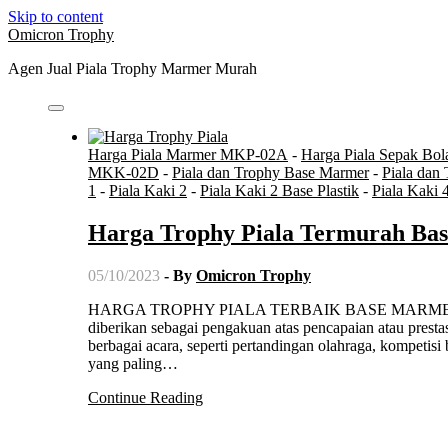
Skip to content
Omicron Trophy
Agen Jual Piala Trophy Marmer Murah
Harga Piala Marmer MKP-02A
-
Harga Piala Sepak B
MKK-02D
-
Piala dan Trophy Base Marmer
-
Piala dan 
1
-
Piala Kaki 2
-
Piala Kaki 2 Base Plastik
-
Piala Kaki 
Harga Trophy Piala Termurah Ba
05/10/2023
- By
Omicron Trophy
HARGA TROPHY PIALA TERBAIK BASE MARMER Harga Trophy Piala – Trophy piala merupakan hadiah yang biasanya
diberikan sebagai pengakuan atas pencapaian atau prestas
berbagai acara, seperti pertandingan olahraga, kompetisi 
yang paling…
Continue Reading