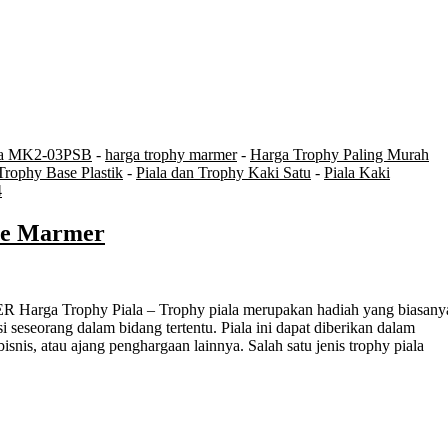
ola MK2-03PSB
-
harga trophy marmer
-
Harga Trophy Paling Murah
Trophy Base Plastik
-
Piala dan Trophy Kaki Satu
-
Piala Kaki
4
se Marmer
i seseorang dalam bidang tertentu. Piala ini dapat diberikan dalam
bisnis, atau ajang penghargaan lainnya. Salah satu jenis trophy piala