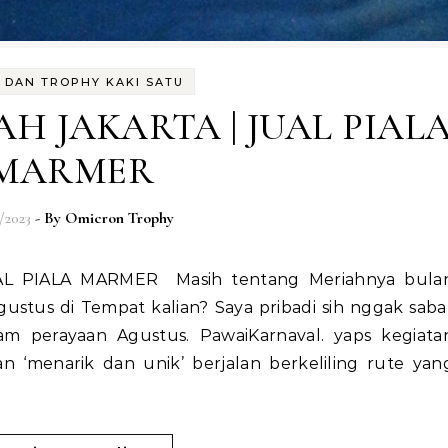
A DAN TROPHY KAKI SATU
H JAKARTA | JUAL PIAL
MARMER
/2023
- By
Omicron Trophy
ustus di Tempat kalian? Saya pribadi sih nggak saba
am perayaan Agustus. PawaiKarnaval. yaps kegiata
 ‘menarik dan unik’ berjalan berkeliling rute yan