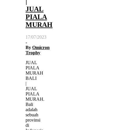
|
JUAL
PIALA
MURAH
17/07/2023
-
By
Omicron
Trophy
JUAL
PIALA
MURAH
BALI
|
JUAL
PIALA
MURAH.
Bali
adalah
sebuah
provinsi
di