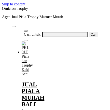
Skip to content
Omicron Trophy
Agen Jual Piala Trophy Marmer Murah
Cari untuk:
Piala
dan
Trophy
Kaki
Satu
JUAL
PIALA
MURAH
BALI