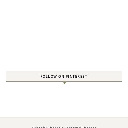
FOLLOW ON PINTEREST
Graceful Theme by
Optima Themes