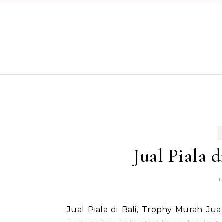
Skip to content
Jual Piala 
1
Jual Piala di Bali, Trophy Murah Jual Piala di Bali Bintang Antik Sejahtera juga menerima