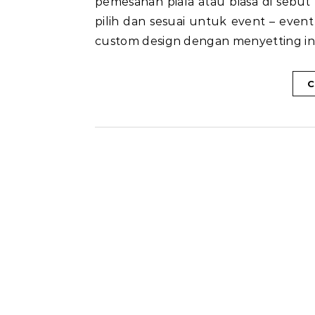
pemesanan piala atau biasa di sebu
pilih dan sesuai untuk event – even
custom design dengan menyetting ino
C