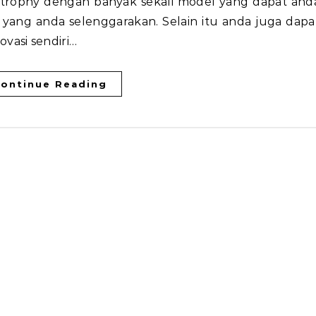
t trophy dengan banyak sekali model yang dapat and
t yang anda selenggarakan. Selain itu anda juga dapa
vasi sendiri…
ontinue Reading