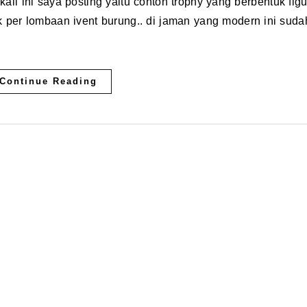
kali ini saya posting yaitu contoh trophy yang berbentuk figu
k per lombaan ivent burung.. di jaman yang modern ini suda
Continue Reading