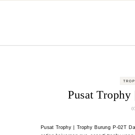
Skip to content
TROP
Pusat Trophy
0
Pusat Trophy | Trophy Burung P-02T Dalam setiap perlombaan tentu nya memerlukan trophy untuk