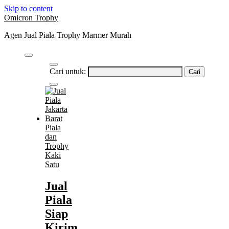
Skip to content
Omicron Trophy
Agen Jual Piala Trophy Marmer Murah
Cari untuk:
Piala
dan
Trophy
Kaki
Satu
Jual
Piala
Siap
Kirim