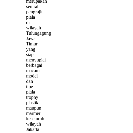
merupakan
sentral
pengrajin
piala
di
wilayah
Tulungagung
Jawa
Timur
yang
siap
menyuplai
berbagai
macam
model
dan
tipe
piala
trophy
plastik
maupun
marmer
keseluruh
wilayah
Jakarta