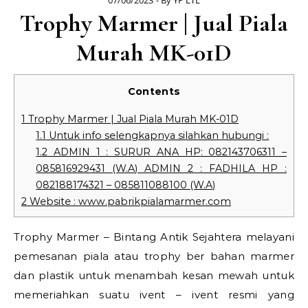
07/06/2023
- By
YP LTL
Trophy Marmer | Jual Piala
Murah MK-01D
Contents
1
Trophy Marmer | Jual Piala Murah MK-01D
1.1
Untuk info selengkapnya silahkan hubungi :
1.2
ADMIN 1 : SURUR ANA HP: 082143706311 –
085816929431 (W.A) ADMIN 2 : FADHILA HP :
082188174321 – 085811088100 (W.A)
2
Website : www.pabrikpialamarmer.com
Trophy Marmer – Bintang Antik Sejahtera melayani
pemesanan piala atau trophy ber bahan marmer
dan plastik untuk menambah kesan mewah untuk
memeriahkan suatu ivent – ivent resmi yang