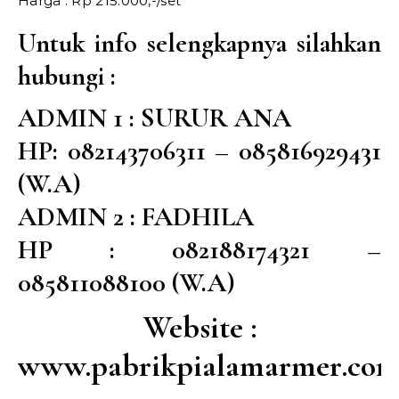
Harga : Rp 215.000,-/set
Untuk info selengkapnya silahkan
hubungi :
ADMIN 1 : SURUR ANA
HP: 082143706311 – 085816929431
(W.A)
ADMIN 2 : FADHILA
HP : 082188174321 –
085811088100 (W.A)
Website :
www.pabrikpialamarmer.co