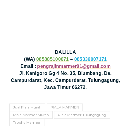
DALILLA
(WA)
085885100071
–
085336007171
Email :
pengrajinmarmer01@gmail.com
Jl. Kanigoro Gg 4 No. 35, Blumbang, Ds.
Campurdarat, Kec. Campurdarat, Tulungagung,
Jawa Timur 66272.
Jual Piala Murah
PIALA MARMER
Piala Marmer Murah
Piala Marmer Tulungagung
Trophy Marmer