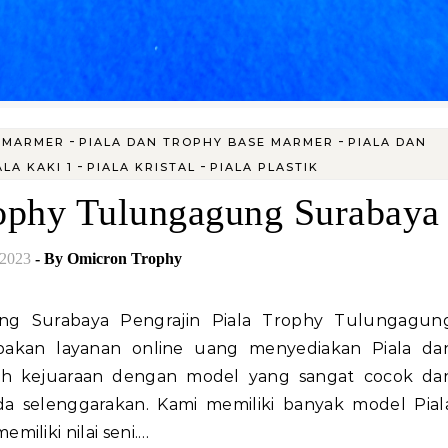
-
-
 MARMER
PIALA DAN TROPHY BASE MARMER
PIALA DAN
-
-
ALA KAKI 1
PIALA KRISTAL
PIALA PLASTIK
rophy Tulungagung Surabaya
/2023
- By
Omicron Trophy
akan layanan online uang menyediakan Piala da
h kejuaraan dengan model yang sangat cocok da
a selenggarakan. Kami memiliki banyak model Pial
iliki nilai seni.…