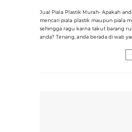
Jual Piala Plastik Murah- Apakah anda sedang bingung mencari piala? apakah anda sedang
mencari piala plastik maupun piala 
sehingga ragu karna takut barang ru
anda? Tenang, anda berada di wab ya