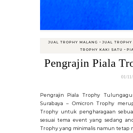
-
JUAL TROPHY MALANG
JUAL TROPHY
-
TROPHY KAKI SATU
PI
Pengrajin Piala T
01/11
Pengrajin Piala Trophy Tulungagung Surabaya Pengrajin Piala Trophy Tulungagung
Surabaya – Omicron Trophy merup
Trophy untuk pengharagaan sebua
sesuai tema event yang sedang and
Trophy yang minimalis namun tetap mem