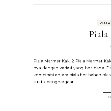
PIALA
Piala
Piala Marmer Kaki 2 Piala Marmer Kaki 2 Hadir kembali nihh model piala terbaru yang tentu
nya dengan variasi yang ber beda. De
kombinasi antara piala ber bahan plas
suatu penghargaan…
C