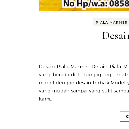
PIALA MARMER 
Desai
Desain Piala Marmer Desain Piala Marmer – kami adalah pabrik piala plastik dan marmer
yang berada di Tulungagung.Tepat
model dengan desain terbaik.Model 
yang mudah sampai yang sulit sampai
kami…
C