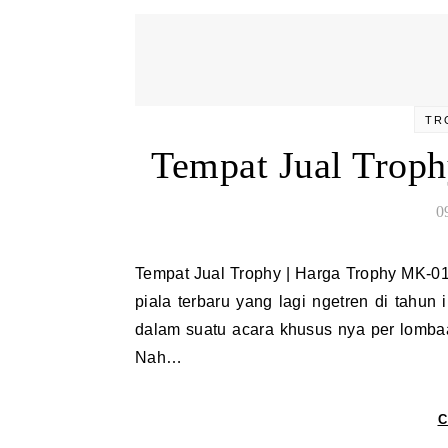
TR
Tempat Jual Trop
0
Tempat Jual Trophy | Harga Trophy MK-01BS Tempat Jual Trophy – Selalu memberikan model – model
piala terbaru yang lagi ngetren di tahun 
dalam suatu acara khusus nya per lombaa
Nah…
C