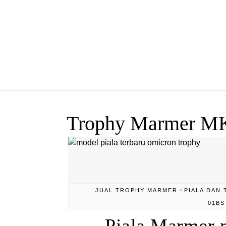
Skip to content
Trophy Marmer M
-
JUAL TROPHY MARMER
PIALA DAN 
01BS
Piala Marmer 