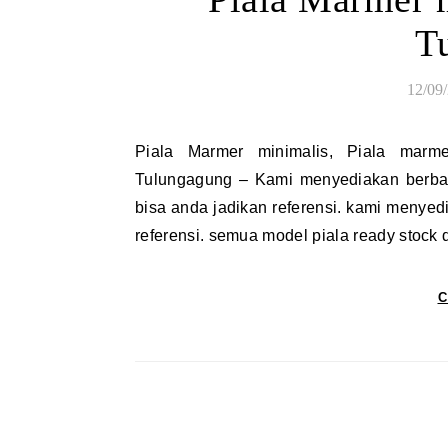
T
12/09
Piala Marmer minimalis, Piala marmer Tulungagung Piala Marmer minimalis, Piala marmer
Tulungagung – Kami menyediakan berbag
bisa anda jadikan referensi. kami menye
referensi. semua model piala ready stock 
C