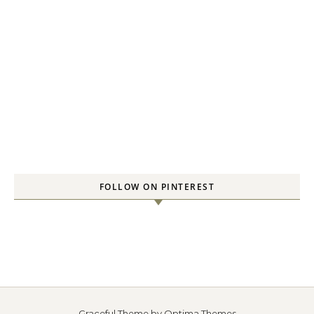
FOLLOW ON PINTEREST
Graceful Theme by
Optima Themes