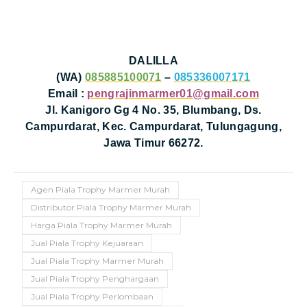
DALILLA
(WA)
085885100071
–
085336007171
Email :
pengrajinmarmer01@gmail.com
Jl. Kanigoro Gg 4 No. 35, Blumbang, Ds.
Campurdarat, Kec. Campurdarat, Tulungagung,
Jawa Timur 66272.
Agen Piala Trophy Marmer Murah
Distributor Piala Trophy Marmer Murah
Harga Piala Trophy Marmer Murah
Jual Piala Trophy Kejuaraan
Jual Piala Trophy Marmer Murah
Jual Piala Trophy Penghargaan
Jual Piala Trophy Perlombaan