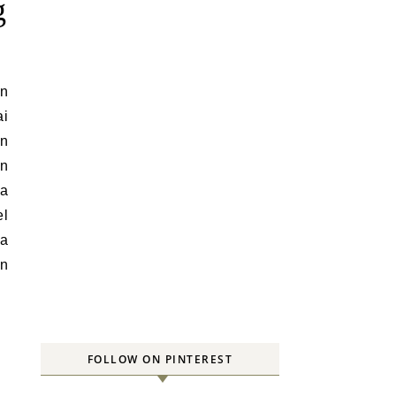
g
n
ai
an
an
la
el
ka
an
FOLLOW ON PINTEREST