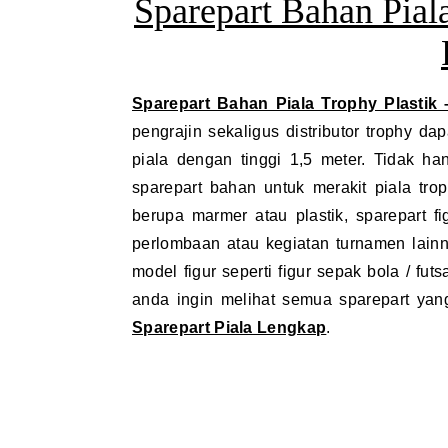
Sparepart Bahan Pial
Sparepart Bahan Piala Trophy Plastik 
pengrajin sekaligus distributor trophy d
piala dengan tinggi 1,5 meter. Tidak h
sparepart bahan untuk merakit piala trop
berupa marmer atau plastik, sparepart f
perlombaan atau kegiatan turnamen lain
model figur seperti figur sepak bola / futsal
anda ingin melihat semua sparepart yan
Sparepart Piala Lengkap
.