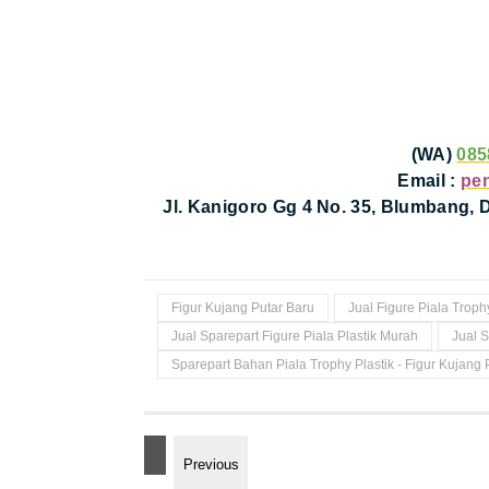
(WA)
085
Email :
pe
Jl. Kanigoro Gg 4 No. 35, Blumbang,
Figur Kujang Putar Baru
Jual Figure Piala Trop
Jual Sparepart Figure Piala Plastik Murah
Jual S
Sparepart Bahan Piala Trophy Plastik - Figur Kujang 