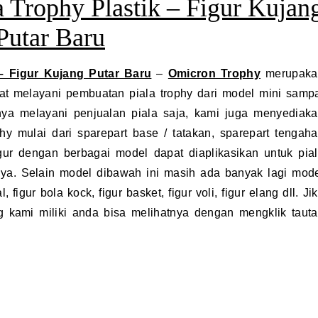
a Trophy Plastik – Figur Kujan
Putar Baru
– Figur Kujang Putar Baru
–
Omicron Trophy
merupaka
apat melayani pembuatan piala trophy dari model mini samp
anya melayani penjualan piala saja, kami juga menyediak
hy mulai dari sparepart base / tatakan, sparepart tengah
igur dengan berbagai model dapat diaplikasikan untuk pia
nya. Selain model dibawah ini masih ada banyak lagi mod
, figur bola kock, figur basket, figur voli, figur elang dll. Ji
g kami miliki anda bisa melihatnya dengan mengklik taut