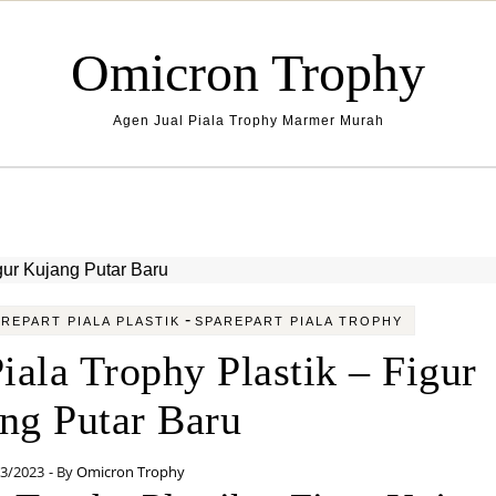
Omicron Trophy
Agen Jual Piala Trophy Marmer Murah
-
REPART PIALA PLASTIK
SPAREPART PIALA TROPHY
iala Trophy Plastik – Figur
ng Putar Baru
03/2023
- By
Omicron Trophy