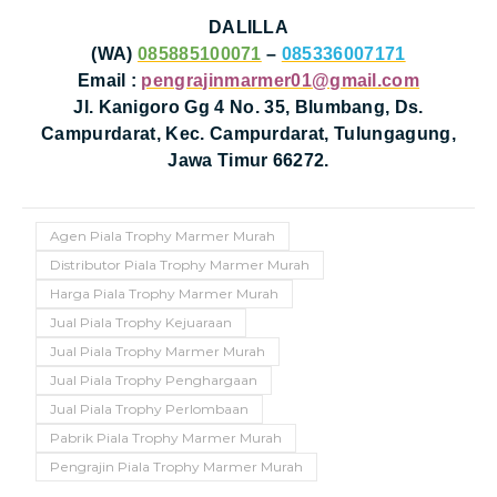
DALILLA
(WA)
085885100071
–
085336007171
Email :
pengrajinmarmer01@gmail.com
Jl. Kanigoro Gg 4 No. 35, Blumbang, Ds.
Campurdarat, Kec. Campurdarat, Tulungagung,
Jawa Timur 66272.
Agen Piala Trophy Marmer Murah
Distributor Piala Trophy Marmer Murah
Harga Piala Trophy Marmer Murah
Jual Piala Trophy Kejuaraan
Jual Piala Trophy Marmer Murah
Jual Piala Trophy Penghargaan
Jual Piala Trophy Perlombaan
Pabrik Piala Trophy Marmer Murah
Pengrajin Piala Trophy Marmer Murah