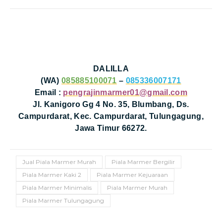
DALILLA
(WA)
085885100071
–
085336007171
Email :
pengrajinmarmer01@gmail.com
Jl. Kanigoro Gg 4 No. 35, Blumbang, Ds.
Campurdarat, Kec. Campurdarat, Tulungagung,
Jawa Timur 66272.
Jual Piala Marmer Murah
Piala Marmer Bergilir
Piala Marmer Kaki 2
Piala Marmer Kejuaraan
Piala Marmer Minimalis
Piala Marmer Murah
Piala Marmer Tulungagung