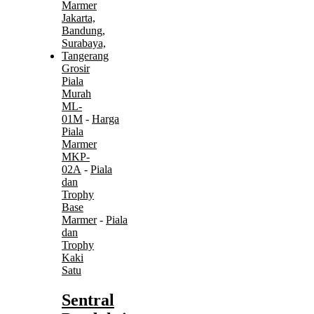
Grosir
Piala
Murah
ML-
01M
-
Harga
Piala
Marmer
MKP-
02A
-
Piala
dan
Trophy
Base
Marmer
-
Piala
dan
Trophy
Kaki
Satu
Sentral