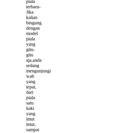
piala
terbaru-
Jika
kalian
bingung
dengan
model
piala
yang
gitu-
gitu
aja,anda
sedang
mengunjungi
wab
yang
tepat,
dari
piala
satu
kaki
yang
imut
imut,
sampai