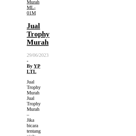
Murah
ML-
01M
Jual
Trophy
Murah
29/06/2023
-
By
YP
LTL
Jual
Trophy
Murah
Jual
Trophy
Murah
–
Jika
bicara
tentang