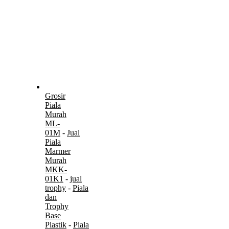
Grosir
Piala
Murah
ML-
01M
-
Jual
Piala
Marmer
Murah
MKK-
01K1
-
jual
trophy
-
Piala
dan
Trophy
Base
Plastik
-
Piala