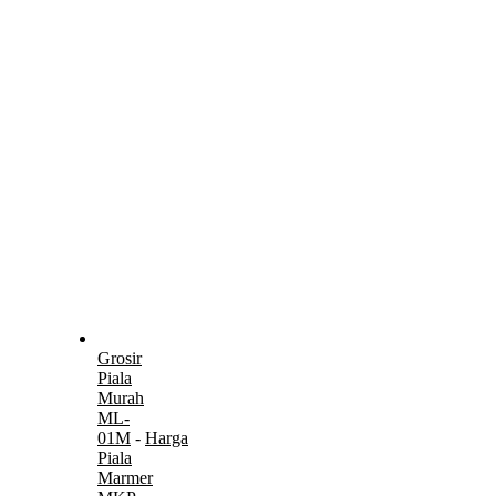
Grosir
Piala
Murah
ML-
01M
-
Harga
Piala
Marmer