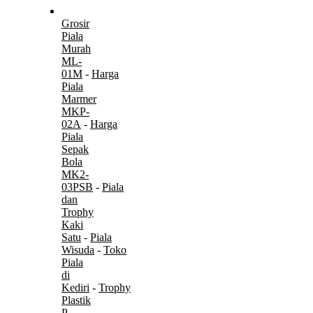
Grosir
Piala
Murah
ML-
01M
-
Harga
Piala
Marmer
MKP-
02A
-
Harga
Piala
Sepak
Bola
MK2-
03PSB
-
Piala
dan
Trophy
Kaki
Satu
-
Piala
Wisuda
-
Toko
Piala
di
Kediri
-
Trophy
Plastik
P-