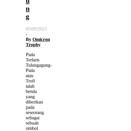
u
n
g
05/09/2023
-
By
Omicron
Trophy
Piala
Terlaris
Tulungagung-
Piala
atau
Trofi
ialah
benda
yang
diberikan
pada
seseorang
sebagai
sebuah
simbol