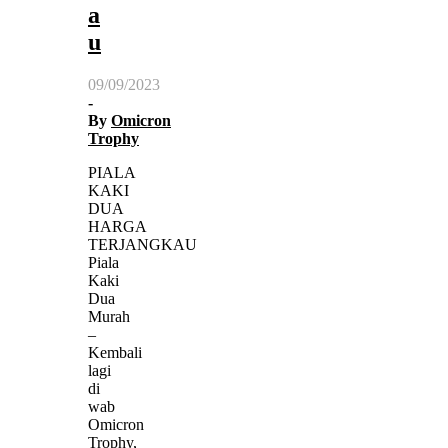
a
u
09/09/2023
-
By
Omicron
Trophy
PIALA
KAKI
DUA
HARGA
TERJANGKAU
Piala
Kaki
Dua
Murah
–
Kembali
lagi
di
wab
Omicron
Trophy,