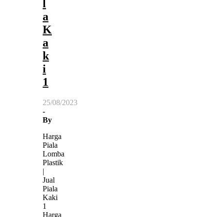
l
a
K
a
k
i
1
25/08/2023
-
By
Harga
Piala
Lomba
Plastik
|
Jual
Piala
Kaki
1
Harga