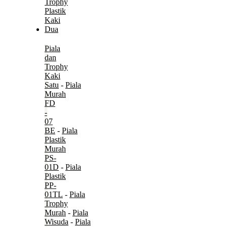
Piala
dan
Trophy
Kaki
Satu
-
Piala
Murah
FD
-
07
BE
-
Piala
Plastik
Murah
PS-
01D
-
Piala
Plastik
PP-
01TL
-
Piala
Trophy
Murah
-
Piala
Wisuda
-
Piala