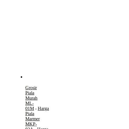
Grosir
Piala
Murah
ML-
01M
-
Harga
Piala
Marmer
MKP-