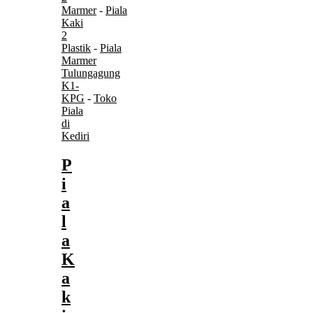
Marmer
-
Piala
Kaki
2
Plastik
-
Piala
Marmer
Tulungagung
K1-
KPG
-
Toko
Piala
di
Kediri
P
i
a
l
a
K
a
k