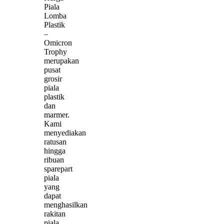
Piala
Lomba
Plastik
–
Omicron
Trophy
merupakan
pusat
grosir
piala
plastik
dan
marmer.
Kami
menyediakan
ratusan
hingga
ribuan
sparepart
piala
yang
dapat
menghasilkan
rakitan
piala