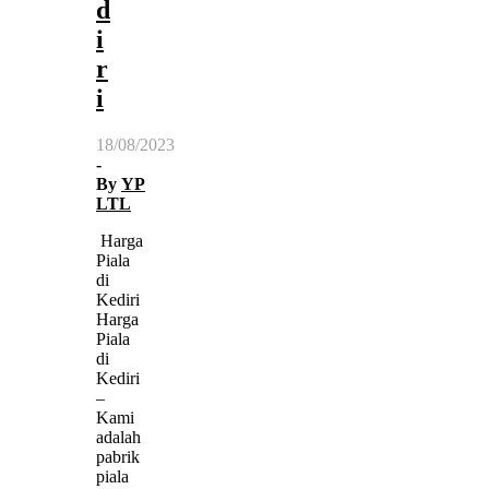
d
i
r
i
18/08/2023
-
By
YP
LTL
Harga
Piala
di
Kediri
Harga
Piala
di
Kediri
–
Kami
adalah
pabrik
piala