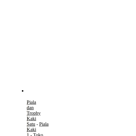
Piala
dan
Trophy
Kaki
Satu
-
Piala
Kaki
1
-
Toko