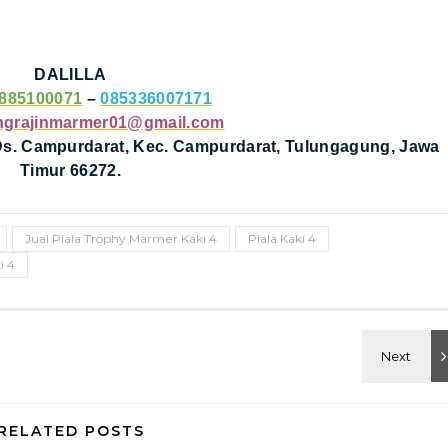
DALILLA
885100071
–
085336007171
ngrajinmarmer01@gmail.com
 Ds. Campurdarat, Kec. Campurdarat, Tulungagung, Jawa
Timur 66272.
Jual Piala Trophy Marmer Kaki 4
Piala Kaki 4
i 4
RELATED POSTS