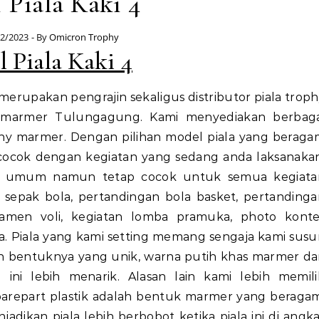
l Piala Kaki 4
02/2023
- By
Omicron Trophy
l Piala Kaki 4
merupakan pengrajin sekaligus distributor piala trop
a marmer Tulungagung. Kami menyediakan berbaga
hy marmer. Dengan pilihan model piala yang beraga
cocok dengan kegiatan yang sedang anda laksanakan
nan umum namun tetap cocok untuk semua kegiata
sepak bola, pertandingan bola basket, pertandinga
namen voli, kegiatan lomba pramuka, photo konte
. Piala yang kami setting memang sengaja kami sus
in bentuknya yang unik, warna putih khas marmer da
ni lebih menarik. Alasan lain kami lebih memili
epart plastik adalah bentuk marmer yang beragam
dikan piala lebih berbobot ketika piala ini di angk