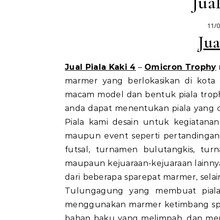
Jua
11/
Jua
Jual Piala Kaki 4
–
Omicron Trophy
marmer yang berlokasikan di kot
macam model dan bentuk piala trop
anda dapat menentukan piala yang 
Piala kami desain untuk kegiata
maupun event seperti pertandingan 
futsal, turnamen bulutangkis, tur
maupaun kejuaraan-kejuaraan lainnya
dari beberapa sparepat marmer, sela
Tulungagung yang membuat piala i
menggunakan marmer ketimbang spar
bahan baku yang melimpah, dan menja