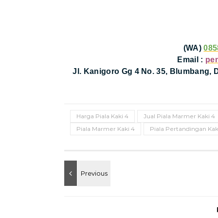
(WA)
085
Email :
pe
Jl. Kanigoro Gg 4 No. 35, Blumbang,
Harga Piala Kaki 4
Jual Piala Marmer Kaki 4
Piala Marmer Kaki 4
Piala Pertandingan Kak