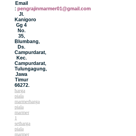
Email
:
pengrajinmarmer01@gmail.com
Jl.
Kanigoro
Gg 4
No.
35,
Blumbang,
Ds.
Campurdarat,
Kec.
Campurdarat,
Tulungagung,
Jawa
Timur
66272.
harga
piala
marmer
harga
piala
marmer
1
set
harga
piala
marmer