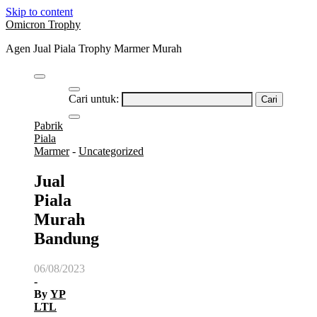
Skip to content
Omicron Trophy
Agen Jual Piala Trophy Marmer Murah
Cari untuk:
Pabrik
Piala
Marmer
-
Uncategorized
Jual
Piala
Murah
Bandung
06/08/2023
-
By
YP
LTL