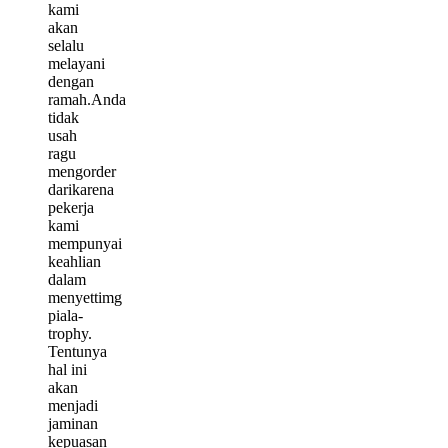
kami
akan
selalu
melayani
dengan
ramah.Anda
tidak
usah
ragu
mengorder
darikarena
pekerja
kami
mempunyai
keahlian
dalam
menyettimg
piala-
trophy.
Tentunya
hal ini
akan
menjadi
jaminan
kepuasan