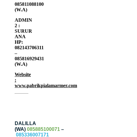
085811088100
(W.A)
ADMIN
2 :
SURUR
ANA
HP:
082143706311
–
085816929431
(W.A)
Website
:
www.pabrikpialamarmer.com
DALILLA
(WA)
085885100071
–
085336007171