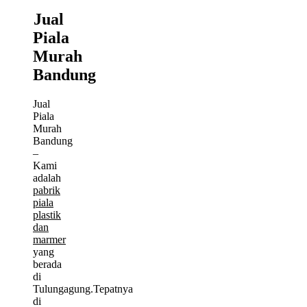
Jual
Piala
Murah
Bandung
Jual
Piala
Murah
Bandung
–
Kami
adalah
pabrik
piala
plastik
dan
marmer
yang
berada
di
Tulungagung.Tepatnya
di