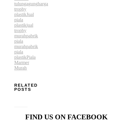
tulungagung
harga
trophy
plastik
Jual
piala
plastik
jual
trophy
murah
pabrik
piala
murah
pabrik
piala
plastik
Piala
Marmer
Murah
RELATED
POSTS
FIND US ON FACEBOOK