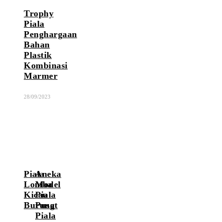
Trophy
Piala
Penghargaan
Bahan
Plastik
Kombinasi
Marmer
28/09/2023
Piala
Aneka
Lomba
Model
Kicau
Piala
Burung
Pusat
Piala