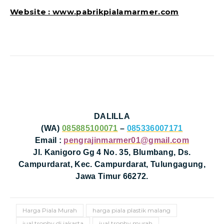
Website : www.pabrikpialamarmer.com
DALILLA
(WA)
085885100071
–
085336007171
Email :
pengrajinmarmer01@gmail.com
Jl. Kanigoro Gg 4 No. 35, Blumbang, Ds.
Campurdarat, Kec. Campurdarat, Tulungagung,
Jawa Timur 66272.
Harga Piala Murah
harga piala plastik malang
jual trophy di jakarta
jual trophy murah